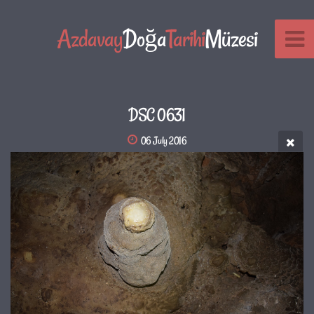
Azdavay
Doğa
Tarihi
Müzesi
DSC 0631
06 July 2016