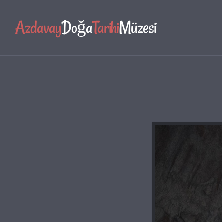
Azdavay
Doğa
Tarihi
Müzesi