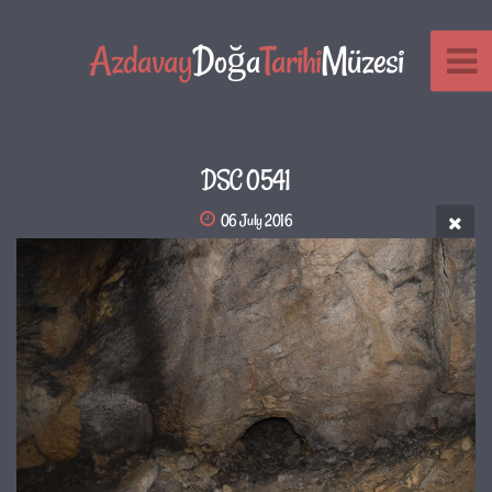
Azdavay
Doğa
Tarihi
Müzesi
DSC 0541
06 July 2016