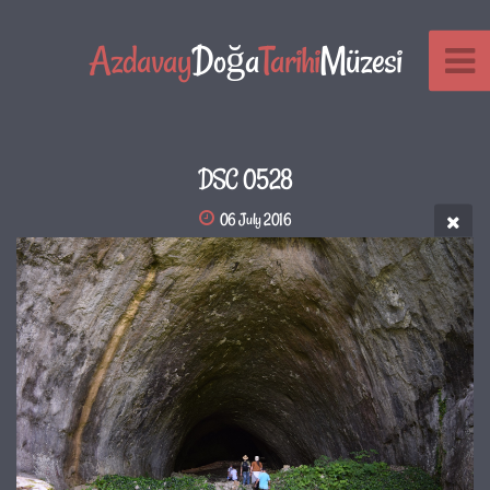
Azdavay
Doğa
Tarihi
Müzesi
DSC 0528
06 July 2016